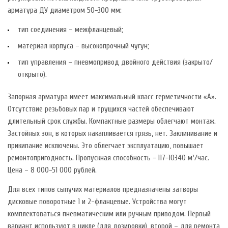
арматура ДУ диаметром 50−300 мм:
тип соединения – межфланцевый;
материал корпуса – высокопрочный чугун;
тип управления – пневмопривод двойного действия (закрыто/
открыто).
Запорная арматура имеет максимальный класс герметичности «A».
Отсутствие резьбовых пар и трущихся частей обеспечивают
длительный срок службы. Компактные размеры облегчают монтаж.
Застойных зон, в которых накапливается грязь, нет. Заклинивание и
прикипание исключены. Это облегчает эксплуатацию, повышает
ремонтопригодность. Пропускная способность − 117−10340 м³/час.
Цена – 8 000−51 000 рублей.
Для всех типов сыпучих материалов предназначены затворы
дисковые поворотные 1 и 2-фланцевые. Устройства могут
комплектоваться пневматическим или ручным приводом. Первый
вариант используют в цикле (для дозировки), второй – для ремонта