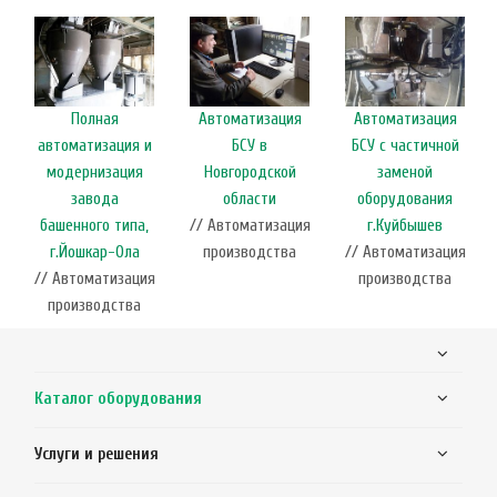
Полная
Автоматизация
Автоматизация
автоматизация и
БСУ в
БСУ с частичной
модернизация
Новгородской
заменой
завода
области
оборудования
башенного типа,
// Автоматизация
г.Куйбышев
г.Йошкар-Ола
производства
// Автоматизация
// Автоматизация
производства
производства
Каталог оборудования
Услуги и решения