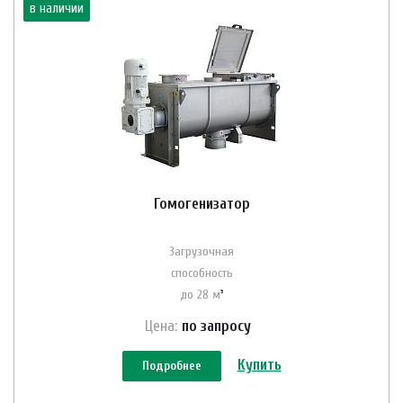
в наличии
Гомогенизатор
Загрузочная
способность
до 28 м
³
Цена:
по зап
р
осу
Купить
Подробнее