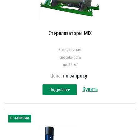
Стерилизаторы MIX
Загрузочная
способность
до 28 м³
Цена:
по зап
р
осу
Купить
Подробнее
в наличии