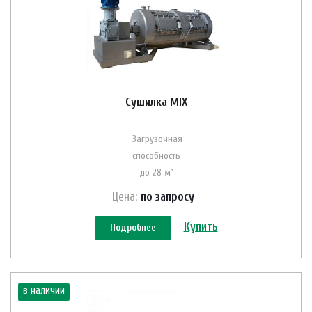
Сушилка MIX
Загрузочная
способность
до 28 м³
Цена:
по зап
р
осу
Купить
Подробнее
в наличии