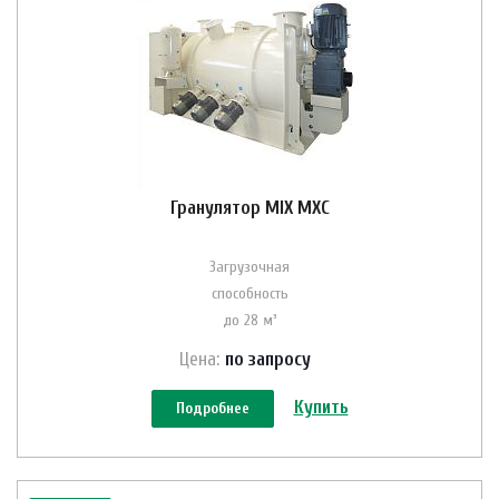
Гранулятор MIX MXC
Загрузочная
способность
до 28 м³
Цена:
по зап
р
осу
Купить
Подробнее