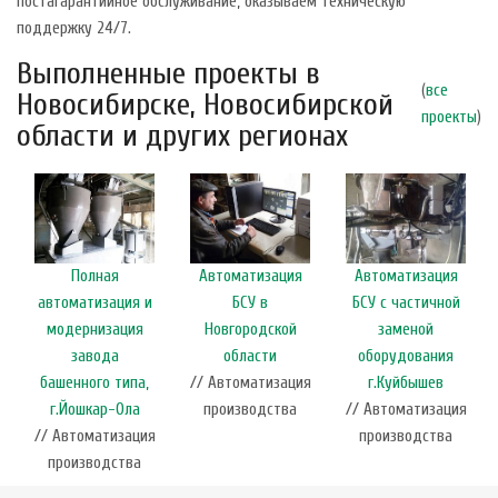
постагарантийное обслуживание, оказываем техническую
поддержку 24/7.
Выполненные проекты в
(
все
Новосибирске, Новосибирской
проекты
)
области и других регионах
Полная
Автоматизация
Автоматизация
автоматизация и
БСУ в
БСУ с частичной
модернизация
Новгородской
заменой
завода
области
оборудования
башенного типа,
// Автоматизация
г.Куйбышев
г.Йошкар-Ола
производства
// Автоматизация
// Автоматизация
производства
производства