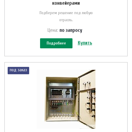
конвейерами
Подберем решение под любую
отрасль.
Цена:
по зап
р
осу
Купить
Подробнее
под заказ