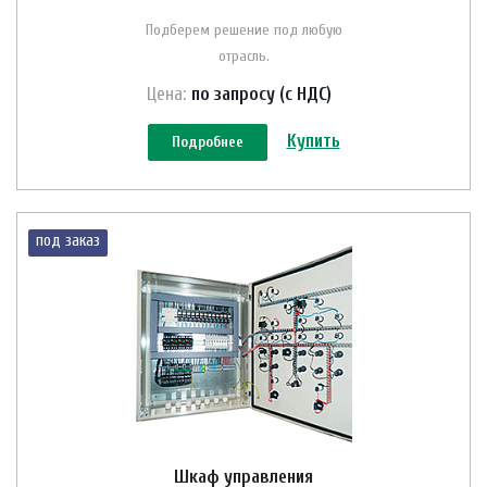
Подберем решение под любую
отрасль.
Цена:
по зап
р
осу (с НДС)
Купить
Подробнее
под заказ
Шкаф управления