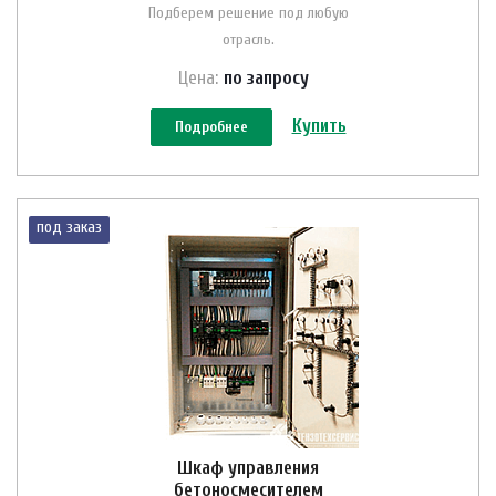
Подберем решение под любую
отрасль.
Цена:
по зап
р
осу
Купить
Подробнее
под заказ
Шкаф управления
бетоносмесителем