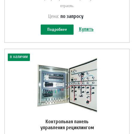
отрасль.
Цена:
по зап
р
осу
Купить
Подробнее
в наличии
Контрольная панель
управления рециклингом