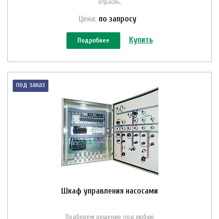
отрасль.
Цена:
по зап
р
осу
Купить
Подробнее
под заказ
Шкаф управления насосами
Подберем решение под любую