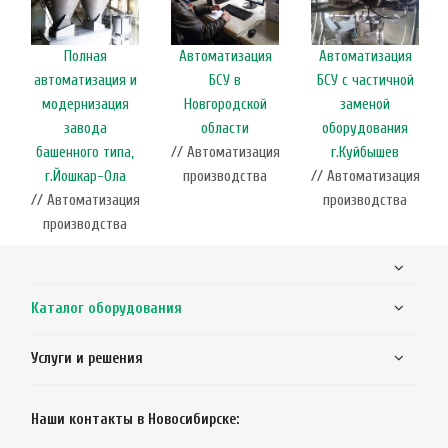
Полная
Автоматизация
Автоматизация
автоматизация и
БСУ в
БСУ с частичной
модернизация
Новгородской
заменой
завода
области
оборудования
башенного типа,
// Автоматизация
г.Куйбышев
г.Йошкар-Ола
производства
// Автоматизация
// Автоматизация
производства
производства
Каталог оборудования
Услуги и решения
Наши контакты в Новосибирске: