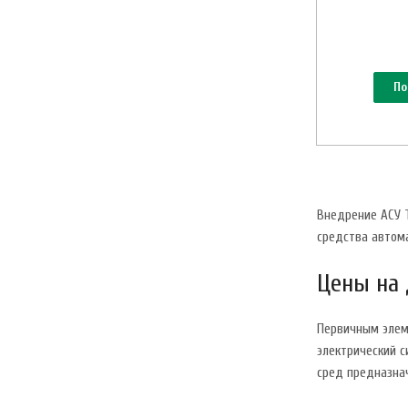
По
Внедрение АСУ 
средства автома
Цены на 
Первичным элем
электрический с
сред предназна