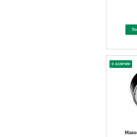
По
в наличии
Маном