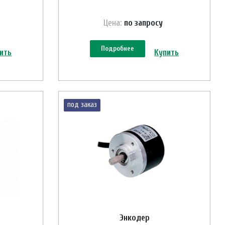
Цена:
по зап
р
осу
Подробнее
ить
Купить
под заказ
Энкодер