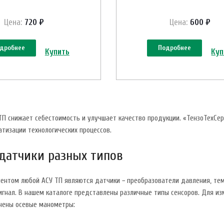
Цена:
720 ₽
Цена:
600 ₽
дробнее
Подробнее
Купить
Куп
ТП снижает себестоимость и улучшает качество продукции. «ТензоТехСе
тизации технологических процессов.
датчики разных типов
ентом любой АСУ ТП являются датчики − преобразователи давления, темп
игнал. В нашем каталоге представлены различные типы сенсоров. Для и
чены осевые манометры: