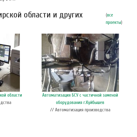
рской области и других
(
все
проекты
)
кой области
Автоматизация БСУ с частичной заменой
одства
оборудования г.Куйбышев
// Автоматизация производства