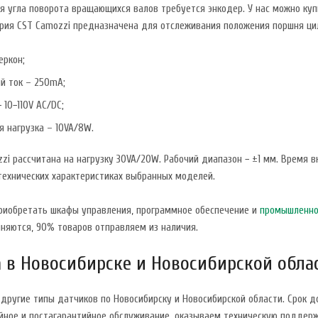
я угла поворота вращающихся валов требуется энкодер. У нас можно куп
ерия CST Camozzi предназначена для отслеживания положения поршня ци
еркон;
й ток – 250mA;
 10−110V AC/DC;
 нагрузка – 10VA/8W.
zi рассчитана на нагрузку 30VA/20W. Рабочий диапазон − ±1 мм. Время 
технических характеристиках выбранных моделей.
приобретать шкафы управления, программное обеспечение и
промышленно
няются, 90% товаров отправляем из наличия.
 в Новосибирске и Новосибирской обла
другие типы датчиков по Новосибирску и Новосибирской области. Срок 
йное и постагарантийное обслуживание, оказываем техническую поддерж