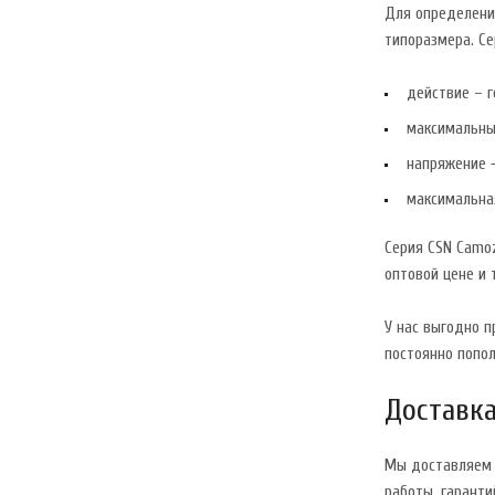
Для определени
типоразмера. С
действие – г
максимальны
напряжение −
максимальная
Серия CSN Camoz
оптовой цене и 
У нас выгодно 
постоянно попол
Доставка
Мы доставляем 
работы, гаранти