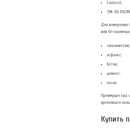
Camozzi;
TM-110 РОСМ
Для измерения 
или бетономеша
заполнители;
асфальт;
бетон;
цемент;
песок.
Преимущества: ц
крепежного коль
Купить 