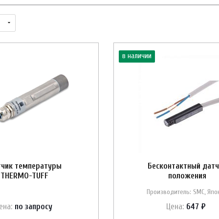
в наличии
чик температуры
Бесконтактный датч
THERMO-TUFF
положения
Производитель: SMC, Япо
ена:
по зап
р
осу
Цена:
647 ₽