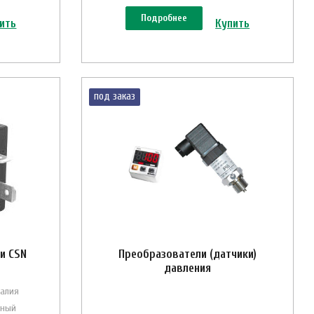
Подробнее
ить
Купить
под заказ
и CSN
Преобразователи (датчики)
давления
талия
нный