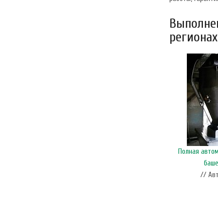
Выполнен
регионах
Полная авто
баше
// Ав