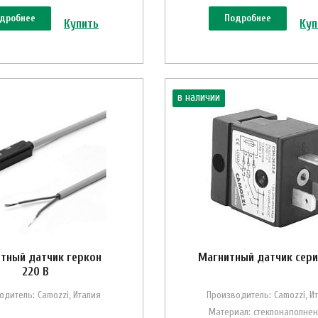
дробнее
Подробнее
Купить
Куп
в наличии
тный датчик геркон
Магнитный датчик сери
220 В
одитель: Camozzi, Италия
Производитель: Camozzi, И
Материал: стеклонаполне