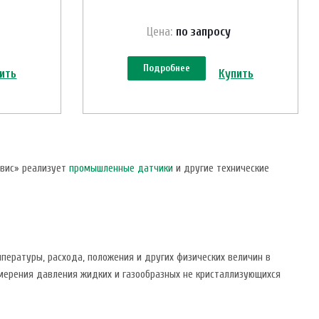
Цена:
по зап
р
осу
Подробнее
ить
Купить
рвис» реализует
промышленные датчики
и другие технические
ературы, расхода, положения и других физических величин в
змерения давления жидких и газообразных не кристаллизующихся