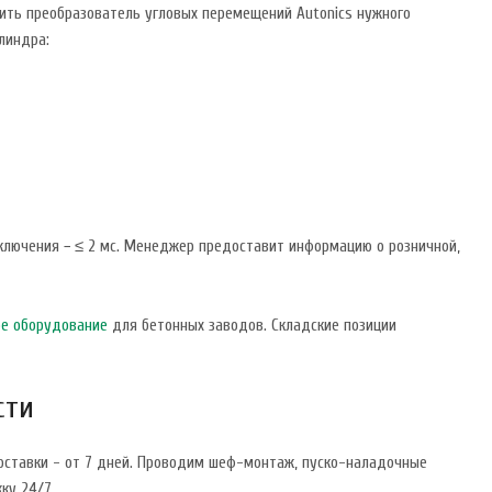
ить преобразователь угловых перемещений Autonics нужного
линдра:
включения − ≤ 2 мс. Менеджер предоставит информацию о розничной,
е оборудование
для бетонных заводов. Складские позиции
сти
доставки - от 7 дней. Проводим шеф-монтаж, пуско-наладочные
ку 24/7.